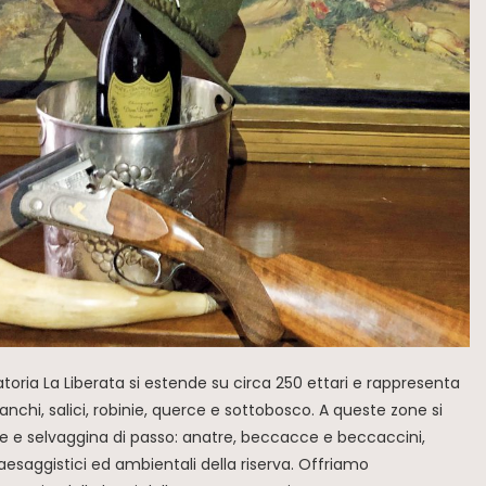
natoria La Liberata si estende su circa 250 ettari e rappresenta
nchi, salici, robinie, querce e sottobosco. A queste zone si
tarne e selvaggina di passo: anatre, beccacce e beccaccini,
aesaggistici ed ambientali della riserva. Offriamo