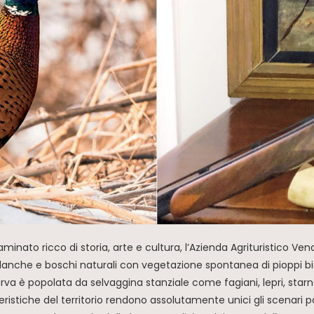
minato ricco di storia, arte e cultura, l’Azienda Agrituristico Ve
 lanche e boschi naturali con vegetazione spontanea di pioppi bia
a riserva è popolata da selvaggina stanziale come fagiani, lepri, s
eristiche del territorio rendono assolutamente unici gli scenari p