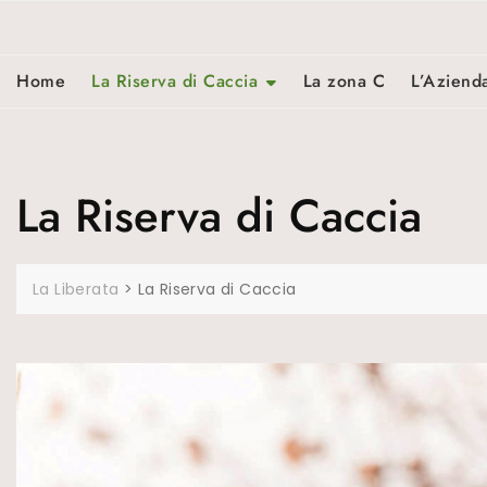
Skip
to
content
Home
La Riserva di Caccia
La zona C
L’Aziend
La Riserva di Caccia
La Liberata
>
La Riserva di Caccia